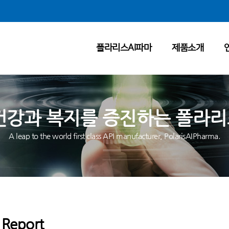
폴라리스AI파마
제품소개
건강과 복지를 증진하는 폴라리
A leap to the world first class API manufacturer, PolarisAIPharma.
Report