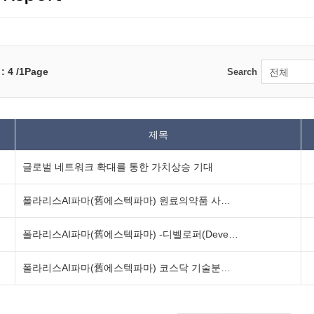
 : 4 /1Page
Search
제목
글로벌 네트워크 확대를 통한 가치상승 기대
폴라리스AI파마(舊에스텍파마) 원료의약품 사업 순항
폴라리스AI파마(舊에스텍파마) -디벨로퍼(Developer)로 진...
폴라리스AI파마(舊에스텍파마) 코스닥 기술분석 보고...