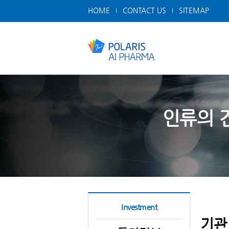
HOME
CONTACT US
SITEMAP
인류의 
Investment
기관 