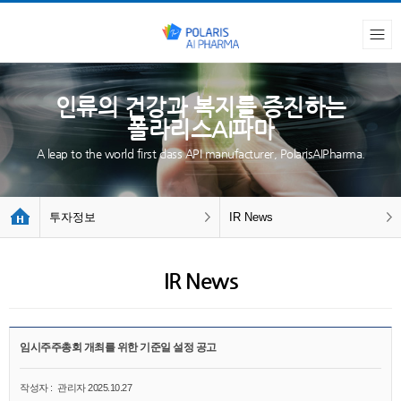
인류의 건강과 복지를 증진하는
폴라리스AI파마
A leap to the world first class API manufacturer, PolarisAIPharma.
투자정보
IR News
IR News
임시주주총회 개최를 위한 기준일 설정 공고
작성자 :
관리자
2025.10.27