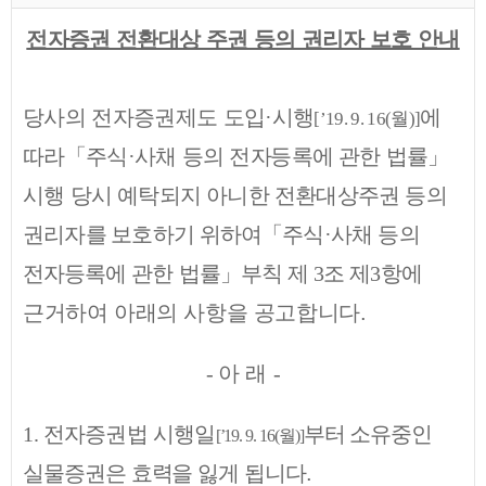
전자증권 전환대상 주권 등의 권리자 보호 안내
당사의 전자증권제도 도입
·
시행
에
월
[’19. 9. 16(
)]
따라
「
주식
·
사채 등의
전
자
등록에 관한 법률
」
시행 당시 예탁되지 아니한 전환대상주권 등의
권리자를
보호하기 위하여
「
주식
·
사채 등의
전자등록에 관한 법률
」
부칙 제
3
조 제
3
항에
근거하여 아래의 사항을 공고합니다.
-
아 래
-
1.
전자증권법 시행일
부터 소유중인
[’19. 9. 16(
월
)]
실물증권은 효력을 잃게 됩니다.