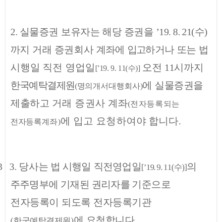
2.
실물증권 보유자는 해당 증권을
’19. 8. 21(
수
)
까지 거래
증권회사
계좌에
입고
하거나 또는 법
시행일 직전 영업일
오전
11
시까지
[’19. 9. 11(
수
)]
한국예탁결제원
에
실물증권을
(
명의개서대행회사
)
제출하고
거래 증권사 계좌
(
전자등록되는
에 입고 요청하여
야 합니다.
전자
등록계좌
)
3
3.
당사는
법 시행일 직전영업일
의
수
[’19. 9. 11(
)]
주주명부에 기재된 권리자를
기준으로
전자등록이 되도록 전자등록기관
에 요청합니다.
한국예탁결제원
(
)