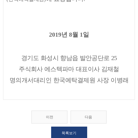
2019
년
8
월
1
일
경기도 화성시 향남읍 발안공단로
25
주식회사 에스텍파마 대표이사 김재철
명의개서대리인 한국예탁결제원 사장 이병래
이전
다음
목록보기