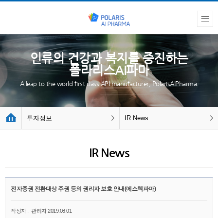
인류의 건강과 복지를 증진하는
폴라리스AI파마
A leap to the world first class API manufacturer, PolarisAIPharma.
투자정보
IR News
IR News
전자증권 전환대상 주권 등의 권리자 보호 안내(에스텍파마)
작성자 :
관리자
2019.08.01