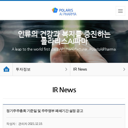
인류의 건강과 복지를 증진하는
폴라리스AI파마
A leap to the world first class API manufacturer, PolarisAIPharma.
투자정보
IR News
IR News
정기주주총회 기준일 및 주주명부 폐쇄기간 설정 공고
작성자 :
관리자
2021.12.15