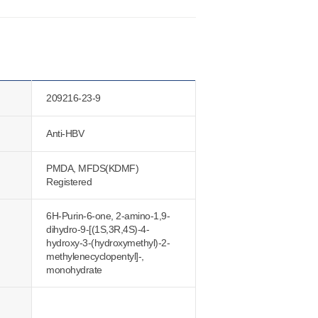
209216-23-9
Anti-HBV
PMDA, MFDS(KDMF)
Registered
6H-Purin-6-one, 2-amino-1,9-
dihydro-9-[(1S,3R,4S)-4-
hydroxy-3-(hydroxymethyl)-2-
methylenecyclopentyl]-,
monohydrate