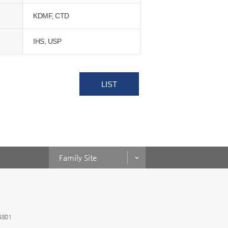
KDMF, CTD
IHS, USP
LIST
Family Site
4801