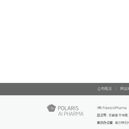
公司概况
网站
(株) PolarisAIPhar
总公司
: 京畿道 华城是 万
首尔办公室
: 首尔特别市九