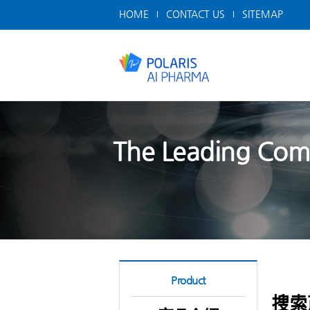
HOME
CONTACT US
SITEMAP
The Leading Comp
Product
搜索