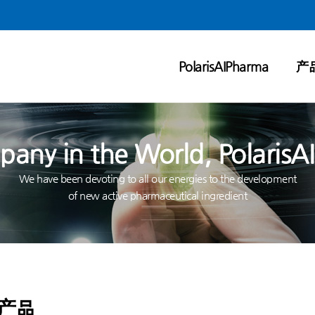
PolarisAIPharma
产
any in the World, PolarisAI
We have been devoting to all our energies to the development
of new active pharmaceutical ingredient
产品