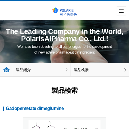
The Leading Company in the World,
PolarisAIPharma Co., Ltd.!
We have been devoting to all our energies to the development
of new active pharmaceutical ingredient
製品紹介
製品検索
製品検索
Gadopentetate dimeglumine