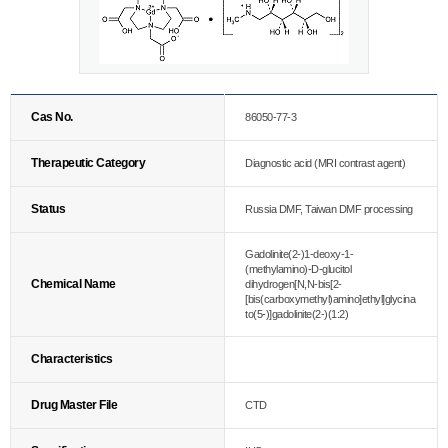
Cas No.
86050-77-3
Therapeutic Category
Diagnostic acid (MRI contrast agent)
Status
Russia DMF, Taiwan DMF processing
Gadolinite(2-)1-deoxy-1-
(methylamino)-D-glucitol
Chemical Name
dihydrogen[N,N-bis[2-
[bis(carboxymethyl)amino]ethyl]glycina
to(5-)]gadolinite(2-)(1:2)
Characteristics
Drug Master File
CTD