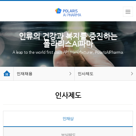
인류의 건강과 복지를 증진하는
폴라리스AI파마
A leap to the world first class API manufacturer, PolarisAIPharma.
인재채용
인사제도
인사제도
인재상
보상제도